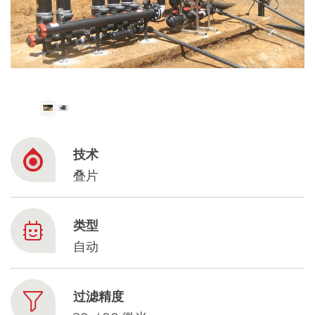
Spanish
Russia
Russian
France
French
技术
Germany
叠片
Based on your current location, we recommend
German
this Amiad website for you
North America
Israel
- English
类型
自动
Hebrew
China
过滤精度