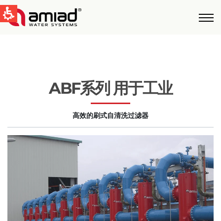
快速找到
水过滤
新闻和活动
ABF系列 用于工业
Global
高效的刷式自清洗过滤器
English
United States
English
Australia
English
Spain & LATAM