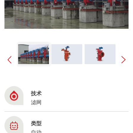
Spanish
Russia
Russian
France
French
Germany
Based on your current location, we recommend
German
this Amiad website for you
技术
North America
Israel
- English
滤网
Hebrew
China
类型
自动