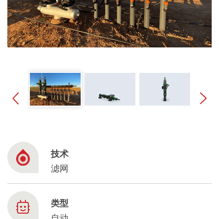
Spanish
Russia
Russian
France
French
Germany
Based on your current location, we recommend
German
this Amiad website for you
技术
North America
Israel
- English
滤网
Hebrew
China
类型
自动