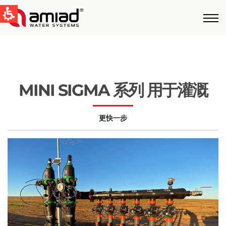
快速找到
水过滤
新闻和活动
MINI SIGMA 系列 用于灌溉
Global
更快一步
English
United States
English
Australia
English
Spain & LATAM