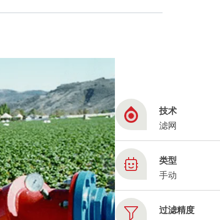
French
China
Chinese
技术
e for you
滤网
lish
类型
手动
过滤精度