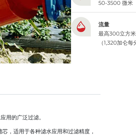
50-3500 微米
流量
最高300立方
（1,320加仑
业应用的广泛过滤。
同滤芯，适用于各种滤水应用和过滤精度，