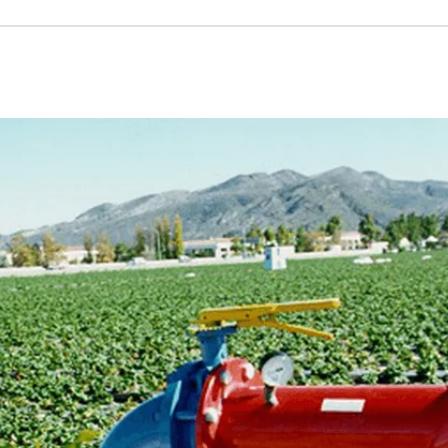
Russian
Israel
Hebrew
 your current location, we recommend this Amiad websit
th America
- Eng