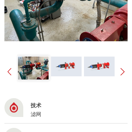
Spanish
Russia
Russian
France
French
Germany
Based on your current location, we recommend
German
this Amiad website for you
North America
Israel
- English
技术
Hebrew
滤网
China