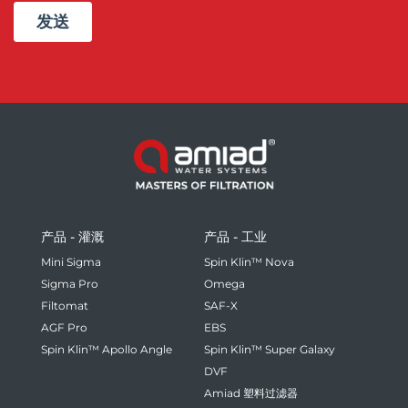
产品 - 灌溉
产品 - 工业
Mini Sigma
Spin Klin™ Nova
Sigma Pro
Omega
Filtomat
SAF-X
AGF Pro
EBS
Spin Klin™ Apollo Angle
Spin Klin™ Super Galaxy
DVF
Amiad 塑料过滤器