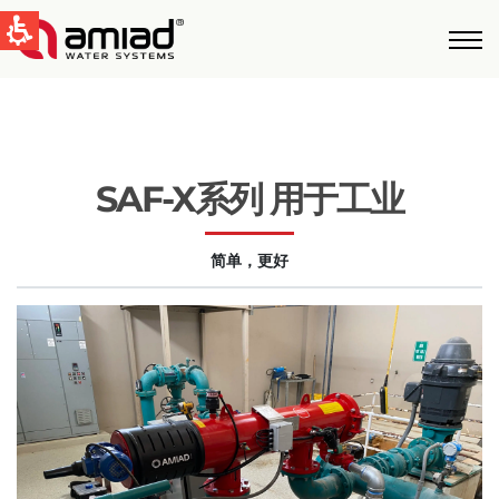
快速找到
水过滤
新闻和活动
SAF-X系列 用于工业
Global
简单，更好
English
United States
English
Australia
English
Spain & LATAM