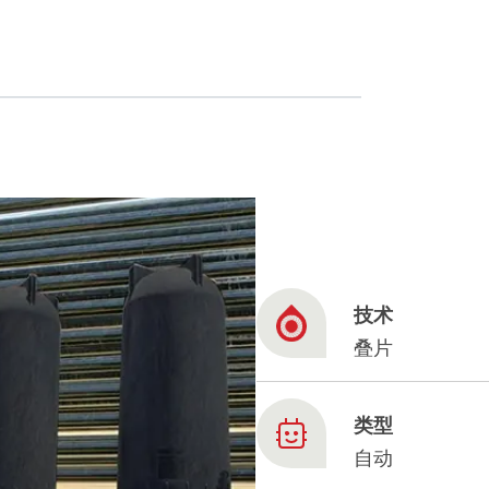
French
China
Chinese
e for you
lish
技术
叠片
类型
自动