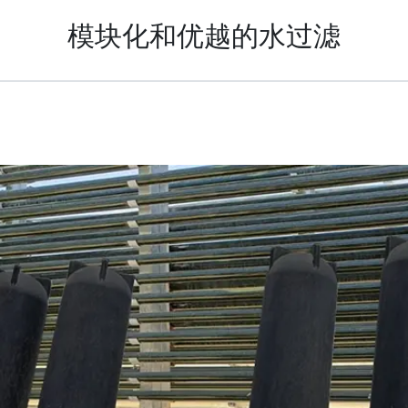
模块化和优越的水过滤
Russian
Israel
Hebrew
 your current location, we recommend this Amiad websit
th America
- Eng