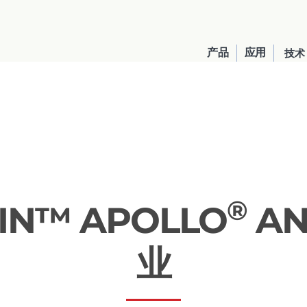
产品
应用
技术
®
KLIN™ APOLLO
AN
United States
业
English
Russia