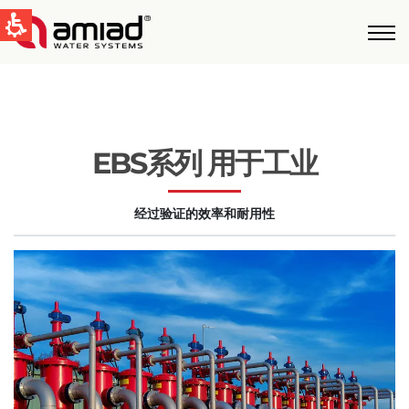
快速找到
水过滤
新闻和活动
EBS系列 用于工业
Global
经过验证的效率和耐用性
English
United States
English
Australia
English
Spain & LATAM