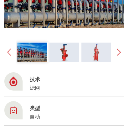
Spanish
Russia
Russian
France
French
Germany
Based on your current location, we recommend
技术
German
this Amiad website for you
滤网
North America
Israel
- English
Hebrew
类型
China
自动